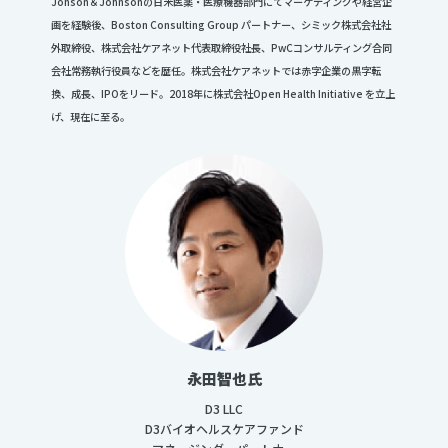
Johson＆Johnsonの日米医薬・医療機器部門にてマーケティングや経営企
画を経験後、Boston Consulting Group パートナー、シミック株式会社社
外取締役、株式会社ケアネット代表取締役社長、PwCコンサルティング合同
会社常務執行役員などを歴任。株式会社ケアネットでは赤字企業の黒字転
換、成長、IPOをリード。2018年に株式会社Open Health Initiative を立上
げ、現在に至る。
永田智也氏
D3 LLC
D3バイオヘルスケアファンド