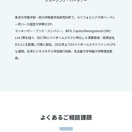
マネージング・パートナー
東京大学薬学部・同大学院薬学系研究科修了。カリフォルニア大学バークレ
ー校ハース経営大学院VCEP。
マッキンゼー・アンド・カンパニー、米FIL Capital Management (HK)
Ltd.)等を経て、2017年にバイオヘルスケアに特化した事業育成・投資会社
D3 LLCを創業し代表に就任。2021年よりD3バイオヘルスケアファンドLPS
も運用。日本ビジネスモデル学会執行役員。名古屋大学卓越大学院運営委
員。
よくあるご相談課題